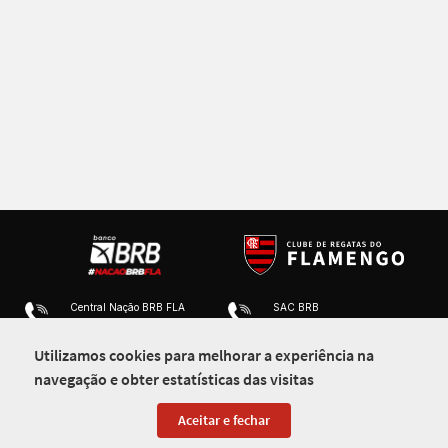
Central Nação BRB FLA
SAC BRB
4000 1915
0800 648 6161
0800 001 4090
Utilizamos cookies para melhorar a experiência na
Precisa de mais algo?
navegação e obter estatísticas das visitas
nacaobrbfla.brb.com.br
Perguntas frequentes
Aceitar e fechar
Ouvidoria BRB
Sobre o programa
0800 642 1105
Regulamentos